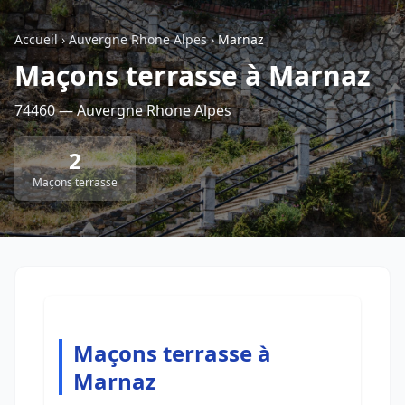
Accueil
›
Auvergne Rhone Alpes
›
Marnaz
Retour à la liste des métiers
Maçons terrasse à Marnaz
74460 — Auvergne Rhone Alpes
CGU
-
Confidentialité
- Service proposé par
ViteUnDevis.com
-
Vous êtes
2
Maçons terrasse
Maçons terrasse à
Marnaz