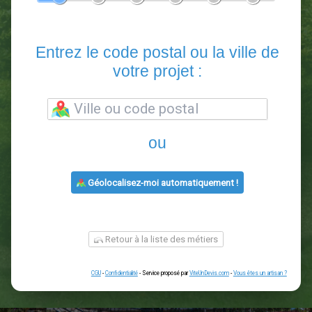
En 5 minutes, demandez
3 devis comparatifs
paysagistes
dans votre région.
Gratuit, sans pub et sans engagement.
1
2
3
4
5
6
Entrez le code postal ou la vill
votre projet :
ou
Géolocalisez-moi automatiquement !