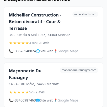
Michellier Construction -
m.facebook.com
Béton décoratif - Cour &
Terrasse
343 Rue du 8 Mai 1945, 74460 Marnaz
★
★
★
★
★
•
4.8/5
20 avis
📞
+33628940024
🌐
Site web
📍
Google Maps
Maçonnerie Du
maconnerie-faucigny.com
Faucigny
143 Av. du Môle, 74460 Marnaz
★
★
★
★
★
•
5/5
2 avis
📞
+33450987463
🌐
Site web
📍
Google Maps