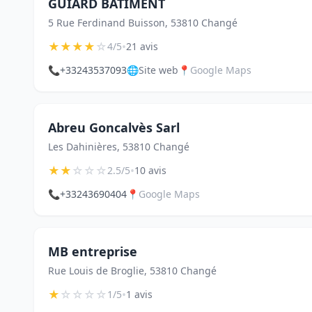
GUIARD BATIMENT
5 Rue Ferdinand Buisson, 53810 Changé
★
★
★
★
☆
•
4/5
21 avis
📞
+33243537093
🌐
Site web
📍
Google Maps
Abreu Goncalvès Sarl
Les Dahinières, 53810 Changé
★
★
☆
☆
☆
•
2.5/5
10 avis
📞
+33243690404
📍
Google Maps
MB entreprise
Rue Louis de Broglie, 53810 Changé
★
☆
☆
☆
☆
•
1/5
1 avis