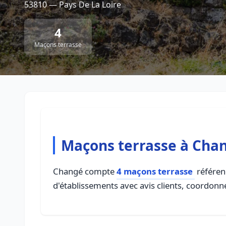
53810 — Pays De La Loire
4
Maçons terrasse
Maçons terrasse à Cha
Changé compte
4 maçons terrasse
référenc
d'établissements avec avis clients, coordonné