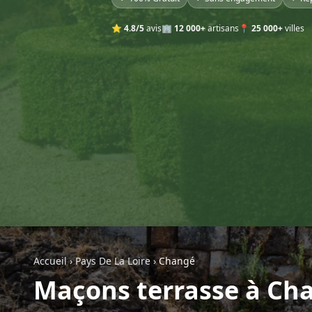
⭐
4.8/5
avis
🏢
12 000+
artisans
📍
25 000+
villes
Accueil
›
Pays De La Loire
›
Changé
Maçons terrasse à Ch