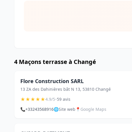
4 Maçons terrasse à Changé
Flore Construction SARL
13 ZA des Dahinières bât N 13, 53810 Changé
★
★
★
★
★
•
4.9/5
59 avis
📞
+33243568916
🌐
Site web
📍
Google Maps