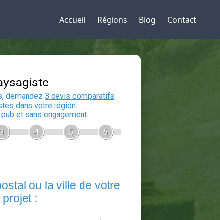
Accueil
Régions
Blog
Contact
Devis Paysagiste
En 5 minutes, demandez
3 devis compara
aux
paysagistes
dans votre région.
Gratuit, sans pub et sans engagement.
1
2
3
4
5