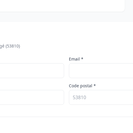
gé (53810)
Email *
Code postal *