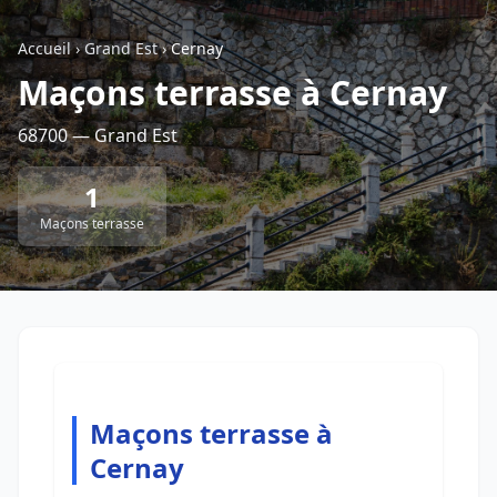
Accueil
›
Grand Est
›
Cernay
Retour à la liste des métiers
Maçons terrasse à Cernay
68700 — Grand Est
CGU
-
Confidentialité
- Service proposé par
ViteUnDevis.com
-
Vous êtes
1
Maçons terrasse
Maçons terrasse à
Cernay