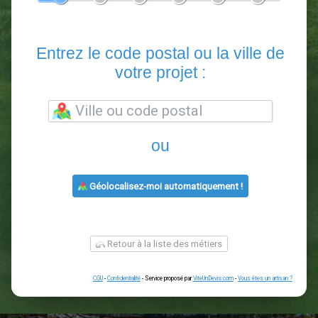
En 5 minutes, demandez
3 devis comparatifs
paysagistes
dans votre région.
Gratuit, sans pub et sans engagement.
1
2
3
4
5
6
Entrez le code postal ou la vill
votre projet :
ou
Géolocalisez-moi automatiquement !