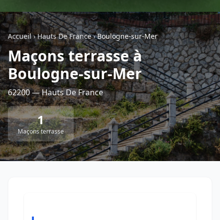
Géolocalisez-moi automatiquement !
Accueil
›
Hauts De France
›
Boulogne-sur-Mer
Maçons terrasse à
Retour à la liste des métiers
Boulogne-sur-Mer
CGU
-
Confidentialité
- Service proposé par
ViteUnDevis.com
-
Vous êtes
62200 — Hauts De France
1
Maçons terrasse