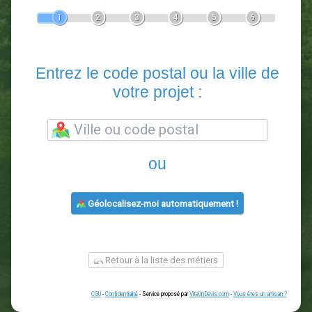
Devis Paysagiste
En 5 minutes, demandez
3 devis comparatifs
paysagistes
dans votre région.
Gratuit, sans pub et sans engagement.
1
2
3
4
5
6
Entrez le code postal ou la vill
votre projet :
ou