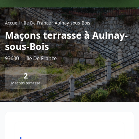
Géolocalisez-moi automatiquement !
Accueil
›
Ile De France
›
Aulnay-sous-Bois
Maçons terrasse à Aulnay-
Retour à la liste des métiers
sous-Bois
CGU
-
Confidentialité
- Service proposé par
ViteUnDevis.com
-
Vous êtes
93600 — Ile De France
2
Maçons terrasse