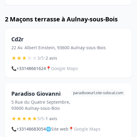
2 Maçons terrasse à Aulnay-sous-Bois
Cd2r
22 Av. Albert Einstein, 93600 Aulnay-sous-Bois
★
★
★
☆
☆
•
3/5
2 avis
📞
+33148661624
📍
Google Maps
Paradiso Giovanni
paradisoeurl.site-solocal.com
5 Rue du Quatre Septembre,
93600 Aulnay-sous-Bois
★
★
★
★
★
•
5/5
1 avis
📞
+33148683054
🌐
Site web
📍
Google Maps