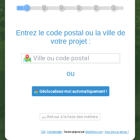
Devis Paysagiste
En 5 minutes, demandez
3 devis comparatifs
paysagistes
dans votre région.
Gratuit, sans pub et sans engagement.
1
2
3
4
5
6
Entrez le code postal ou la vill
votre projet :
ou