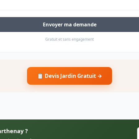
Envoyer ma demande
Gratuit et sans engagement
📋 Devis Jardin Gratuit →
Parthenay ?