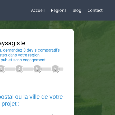
Accueil
Régions
Blog
Contact
Devis Paysagiste
En 5 minutes, demandez
3 devis compara
aux
paysagistes
dans votre région.
Gratuit, sans pub et sans engagement.
1
2
3
4
5