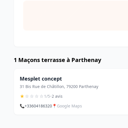
1 Maçons terrasse à Parthenay
Mesplet concept
31 Bis Rue de Châtillon, 79200 Parthenay
★
☆
☆
☆
☆
•
1/5
2 avis
📞
+33604186320
📍
Google Maps