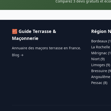
Comparez 3 devis gratuits et éc
🧱 Guide Terrasse &
Région N
Maçonnerie
Bordeaux (1
La Rochelle 
Annuaire des maçons terrasse en France.
Mérignac (1
Blog →
Niort (9)
Limoges (9)
Bressuire (9
Angoulême 
Pessac (8)