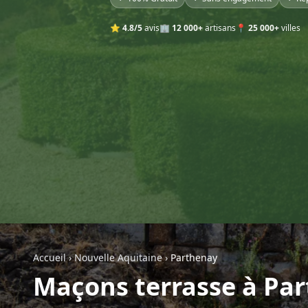
⭐
4.8/5
avis
🏢
12 000+
artisans
📍
25 000+
villes
Accueil
›
Nouvelle Aquitaine
›
Parthenay
Maçons terrasse à Pa