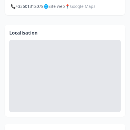
📞
+33601312078
🌐
Site web
📍
Google Maps
Localisation