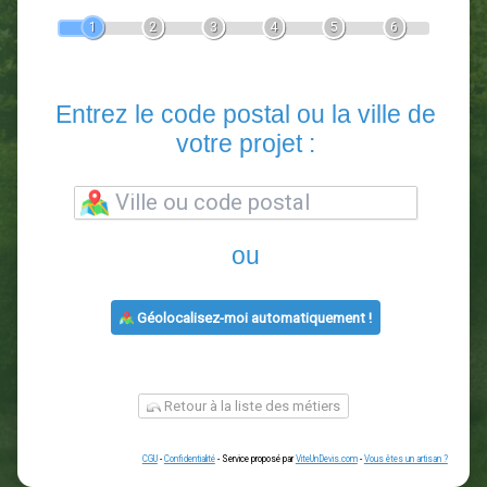
Devis Paysagiste
En 5 minutes, demandez
3 devis comparatifs
paysagistes
dans votre région.
Gratuit, sans pub et sans engagement.
1
2
3
4
5
6
Entrez le code postal ou la vill
votre projet :
ou