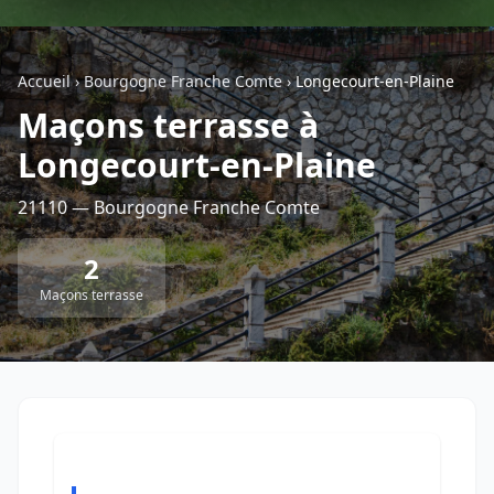
Géolocalisez-moi automatiquement !
Accueil
›
Bourgogne Franche Comte
›
Longecourt-en-Plaine
Maçons terrasse à
Retour à la liste des métiers
Longecourt-en-Plaine
CGU
-
Confidentialité
- Service proposé par
ViteUnDevis.com
-
Vous êtes
21110 — Bourgogne Franche Comte
2
Maçons terrasse