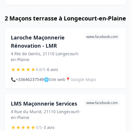
2 Maçons terrasse à Longecourt-en-Plaine
Laroche Maçonnerie
www.facebook.com
Rénovation - LMR
4 Rte de Genlis, 21110 Longecourt-
en-Plaine
★
★
★
★
★
•
4.8/5
6 avis
📞
+33646237549
🌐
Site web
📍
Google Maps
LMS Maçonnerie Services
www.facebook.com
4 Rue du Murot, 21110 Longecourt-
en-Plaine
★
★
★
★
★
•
5/5
3 avis