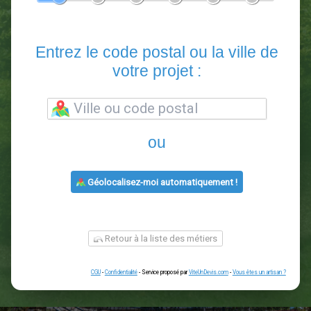
En 5 minutes, demandez
3 devis comparatifs
paysagistes
dans votre région.
Gratuit, sans pub et sans engagement.
1
2
3
4
5
6
Entrez le code postal ou la vill
votre projet :
ou
Géolocalisez-moi automatiquement !