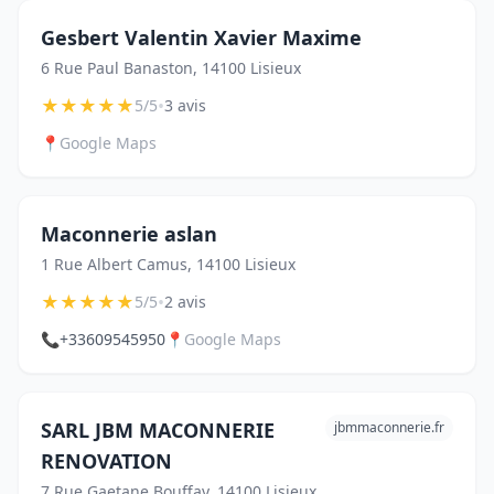
Gesbert Valentin Xavier Maxime
6 Rue Paul Banaston, 14100 Lisieux
★
★
★
★
★
•
5/5
3 avis
📍
Google Maps
Maconnerie aslan
1 Rue Albert Camus, 14100 Lisieux
★
★
★
★
★
•
5/5
2 avis
📞
+33609545950
📍
Google Maps
SARL JBM MACONNERIE
jbmmaconnerie.fr
RENOVATION
7 Rue Gaetane Bouffay, 14100 Lisieux