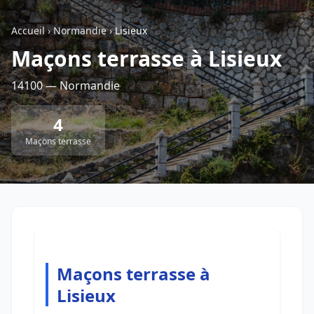
Accueil
›
Normandie
›
Lisieux
Retour à la liste des métiers
Maçons terrasse à Lisieux
14100 — Normandie
CGU
-
Confidentialité
- Service proposé par
ViteUnDevis.com
-
Vous êtes
4
Maçons terrasse
Maçons terrasse à
Lisieux