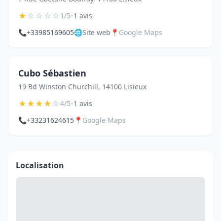
★
☆
☆
☆
☆
•
1/5
1 avis
📞
+33985169605
🌐
Site web
📍
Google Maps
Cubo Sébastien
19 Bd Winston Churchill, 14100 Lisieux
★
★
★
★
☆
•
4/5
1 avis
📞
+33231624615
📍
Google Maps
Localisation