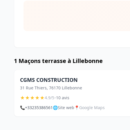
1 Maçons terrasse à Lillebonne
CGMS CONSTRUCTION
31 Rue Thiers, 76170 Lillebonne
★
★
★
★
★
•
4.9/5
10 avis
📞
+33235386561
🌐
Site web
📍
Google Maps