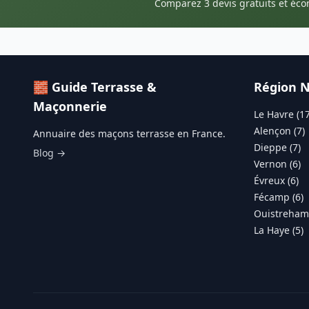
Comparez 3 devis gratuits et éc
🧱 Guide Terrasse &
Région 
Maçonnerie
Le Havre (17
Alençon (7)
Annuaire des maçons terrasse en France.
Dieppe (7)
Blog →
Vernon (6)
Évreux (6)
Fécamp (6)
Ouistreham 
La Haye (5)