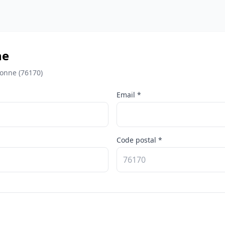
ne
bonne (76170)
Email *
Code postal *