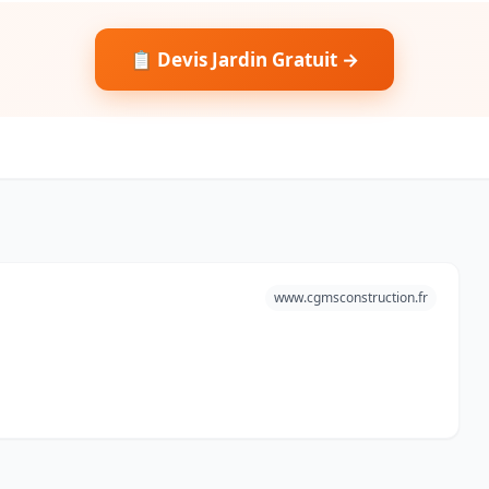
📋 Devis Jardin Gratuit →
www.cgmsconstruction.fr