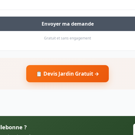
Envoyer ma demande
Gratuit et sans engagement
📋 Devis Jardin Gratuit →
illebonne ?