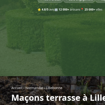
⭐
4.8/5
avis
🏢
12 000+
artisans
📍
25 000+
villes
Accueil
›
Normandie
›
Lillebonne
Maçons terrasse à Lil