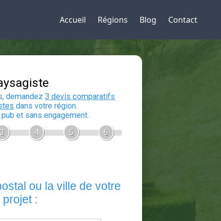
Accueil
Régions
Blog
Contact
Devis Paysagiste
En 5 minutes, demandez
3 devis compara
aux
paysagistes
dans votre région.
Gratuit, sans pub et sans engagement.
1
2
3
4
5