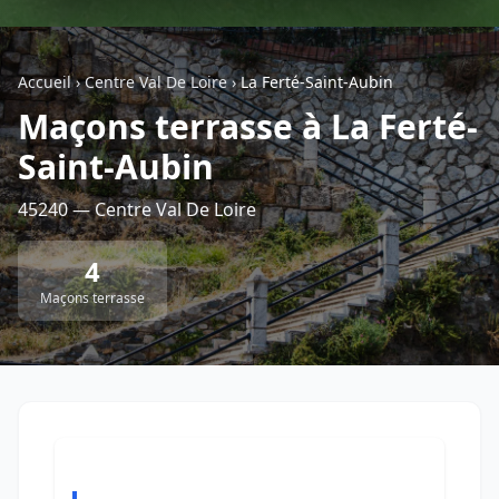
Géolocalisez-moi automatiquement !
Accueil
›
Centre Val De Loire
›
La Ferté-Saint-Aubin
Maçons terrasse à La Ferté-
Retour à la liste des métiers
Saint-Aubin
CGU
-
Confidentialité
- Service proposé par
ViteUnDevis.com
-
Vous êtes
45240 — Centre Val De Loire
4
Maçons terrasse