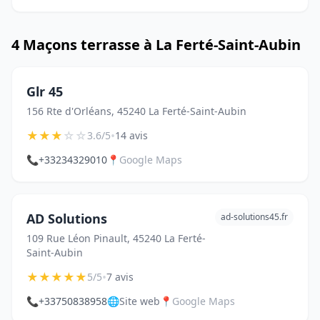
4 Maçons terrasse à La Ferté-Saint-Aubin
Glr 45
156 Rte d'Orléans, 45240 La Ferté-Saint-Aubin
★
★
★
☆
☆
•
3.6/5
14 avis
📞
+33234329010
📍
Google Maps
AD Solutions
ad-solutions45.fr
109 Rue Léon Pinault, 45240 La Ferté-
Saint-Aubin
★
★
★
★
★
•
5/5
7 avis
📞
+33750838958
🌐
Site web
📍
Google Maps