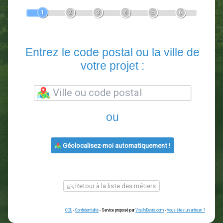
Devis Paysagiste
En 5 minutes, demandez
3 devis comparatifs
paysagistes
dans votre région.
Gratuit, sans pub et sans engagement.
1
2
3
4
5
6
Entrez le code postal ou la vill
votre projet :
ou