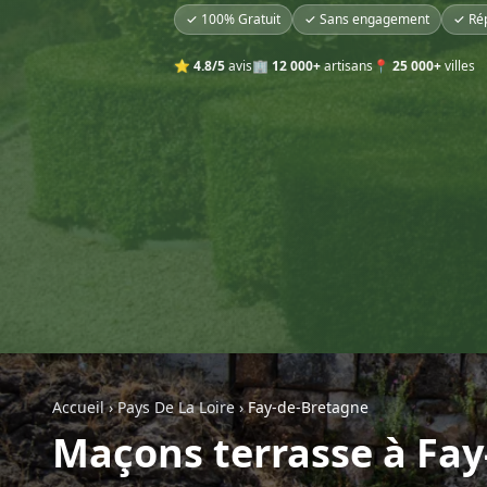
✓ 100% Gratuit
✓ Sans engagement
✓ Ré
⭐
4.8/5
avis
🏢
12 000+
artisans
📍
25 000+
villes
Accueil
›
Pays De La Loire
›
Fay-de-Bretagne
Maçons terrasse à Fa