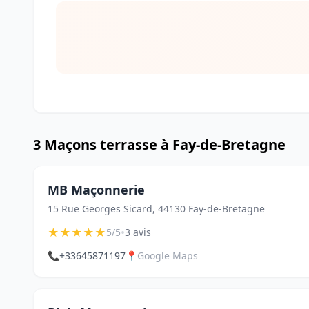
3 Maçons terrasse à Fay-de-Bretagne
MB Maçonnerie
15 Rue Georges Sicard, 44130 Fay-de-Bretagne
★
★
★
★
★
•
5/5
3 avis
📞
+33645871197
📍
Google Maps