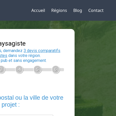
Accueil
Régions
Blog
Contact
Devis Paysagiste
En 5 minutes, demandez
3 devis compara
aux
paysagistes
dans votre région.
Gratuit, sans pub et sans engagement.
1
2
3
4
5