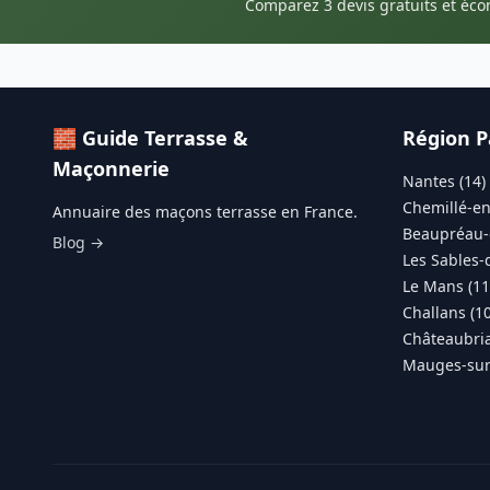
Comparez 3 devis gratuits et éc
🧱 Guide Terrasse &
Région P
Maçonnerie
Nantes (14)
Chemillé-en
Annuaire des maçons terrasse en France.
Beaupréau-
Blog →
Les Sables-
Le Mans (11
Challans (10
Châteaubria
Mauges-sur-