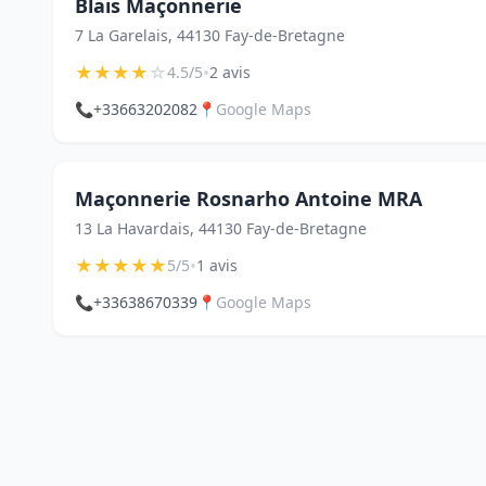
Blais Maçonnerie
7 La Garelais, 44130 Fay-de-Bretagne
★
★
★
★
☆
•
4.5/5
2 avis
📞
+33663202082
📍
Google Maps
Maçonnerie Rosnarho Antoine MRA
13 La Havardais, 44130 Fay-de-Bretagne
★
★
★
★
★
•
5/5
1 avis
📞
+33638670339
📍
Google Maps