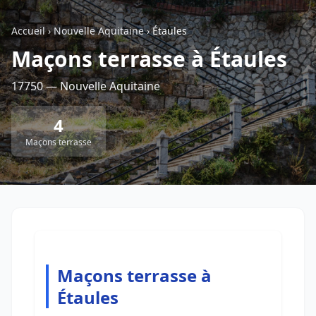
Accueil
›
Nouvelle Aquitaine
›
Étaules
Retour à la liste des métiers
Maçons terrasse à Étaules
17750 — Nouvelle Aquitaine
CGU
-
Confidentialité
- Service proposé par
ViteUnDevis.com
-
Vous êtes
4
Maçons terrasse
Maçons terrasse à
Étaules