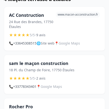
AC Construction
www.macon-acconstruction.fr
24 Rue des Brandes, 17750
Étaules
★
★
★
★
★
•
5/5
9 avis
📞
+33645308515
🌐
Site web
📍
Google Maps
sam le maçon construction
18 Pl. du Champ de Foire, 17750 Étaules
★
★
★
★
★
•
5/5
2 avis
📞
+33778343401
📍
Google Maps
Rocher Pro