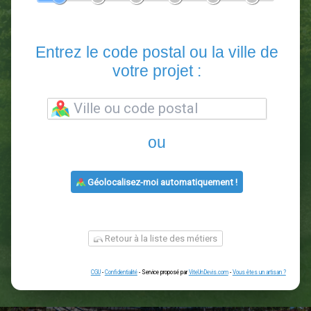
En 5 minutes, demandez
3 devis comparatifs
paysagistes
dans votre région.
Gratuit, sans pub et sans engagement.
1
2
3
4
5
6
Entrez le code postal ou la vill
votre projet :
ou
Géolocalisez-moi automatiquement !