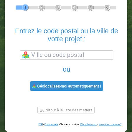
Devis Paysagiste
En 5 minutes, demandez
3 devis comparatifs
paysagistes
dans votre région.
Gratuit, sans pub et sans engagement.
1
2
3
4
5
6
Entrez le code postal ou la vill
votre projet :
ou