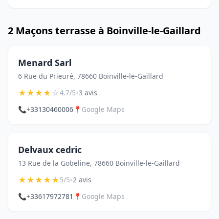
2 Maçons terrasse à Boinville-le-Gaillard
Menard Sarl
6 Rue du Prieuré, 78660 Boinville-le-Gaillard
★
★
★
★
☆
•
4.7/5
3 avis
📞
+33130460006
📍
Google Maps
Delvaux cedric
13 Rue de la Gobeline, 78660 Boinville-le-Gaillard
★
★
★
★
★
•
5/5
2 avis
📞
+33617972781
📍
Google Maps