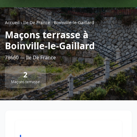
Géolocalisez-moi automatiquement !
Accueil
›
Ile De France
›
Boinville-le-Gaillard
Maçons terrasse à
Retour à la liste des métiers
Boinville-le-Gaillard
CGU
-
Confidentialité
- Service proposé par
ViteUnDevis.com
-
Vous êtes
78660 — Ile De France
2
Maçons terrasse